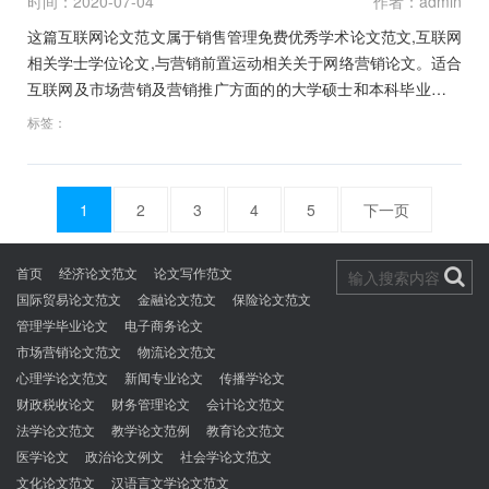
时间：2020-07-04
作者：admin
这篇互联网论文范文属于销售管理免费优秀学术论文范文,互联网
相关学士学位论文,与营销前置运动相关关于网络营销论文。适合
互联网及市场营销及营销推广方面的的大学硕士和本科毕业论文
以及互联网相关开题报告范文和职称论文写作参考文献资料下
标签：
载。…
1
2
3
4
5
下一页
文
章
首页
经济论文范文
论文写作范文
导
国际贸易论文范文
金融论文范文
保险论文范文
航
管理学毕业论文
电子商务论文
市场营销论文范文
物流论文范文
心理学论文范文
新闻专业论文
传播学论文
财政税收论文
财务管理论文
会计论文范文
法学论文范文
教学论文范例
教育论文范文
医学论文
政治论文例文
社会学论文范文
文化论文范文
汉语言文学论文范文