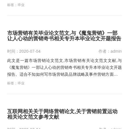
本科毕业论文开题报告范文和文献综述及职称论文参考文献资料
标签：
毕业
下载有帮助。…
市场营销有关毕业论文范文,与《魔鬼营销》一部
让人心动的营销奇书相关专升本毕业论文开题报告
时间：2020-07-04
作者：admin
此文是一篇市场营销论文范文,市场营销有关论文范文文献,与
《魔鬼营销》一部让人心动的营销奇书相关专升本毕业论文开题
报告。适合不知如何写市场营销及品牌战略及事件营销方面的销
售管理专业大学硕士和本科毕业论文以及市场营销类开题报告范
标签：
毕业
文和职称论文的作为写作参考文献资料下载。…
互联网相关关于网络营销论文,关于营销前置运动
相关论文范文参考文献