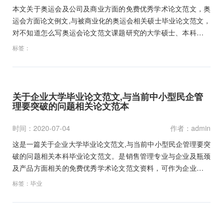
本文关于奥运会及公司及商业方面的免费优秀学术论文范文，奥
运会方面论文例文,与被商业化的奥运会相关硕士毕业论文范文，
对不知道怎么写奥运会论文范文课题研究的大学硕士、本科毕业
论文开题报告范文和文献综述及职称论文的作为参考文献资料下
标签：
载。…
关于企业大学毕业论文范文,与当前中小型民企管
理要突破的问题相关论文范本
时间：2020-07-04
作者：admin
这是一篇关于企业大学毕业论文范文,与当前中小型民企管理要突
破的问题相关本科毕业论文范文。是销售管理专业与企业及瓶颈
及产品方面相关的免费优秀学术论文范文资料，可作为企业方面
的大学硕士与本科毕业论文开题报告范文和职称论文论文写作参
标签：
毕业
考文献下载。…