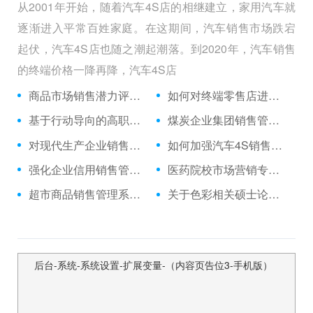
从2001年开始，随着汽车4S店的相继建立，家用汽车就
逐渐进入平常百姓家庭。在这期间，汽车销售市场跌宕
起伏，汽车4S店也随之潮起潮落。到2020年，汽车销售
的终端价格一降再降，汽车4S店
商品市场销售潜力评估研究
如何对终端零售店进行销售管理
基于行动导向的高职《销售管理》课程微课教学实证
煤炭企业集团销售管理主要问题分析
对现代生产企业销售管理特点的几点认识
如何加强汽车4S销售管理集团财务内部控制的研究
强化企业信用销售管理的探析
医药院校市场营销专业实践教学体系研究
超市商品销售管理系统论文
关于色彩相关硕士论文开题报告,与地铁广告再度来袭佳能续演色彩战略相关市场营销专业论文参考文献
后台-系统-系统设置-扩展变量-（内容页告位3-手机版）