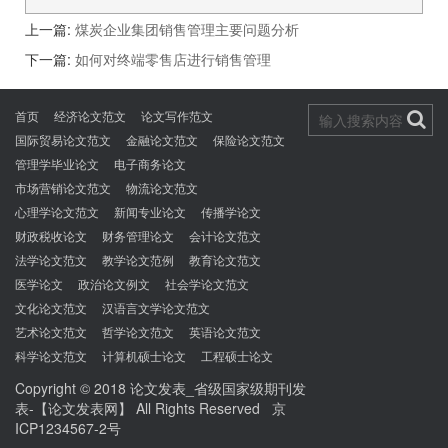
上一篇:
煤炭企业集团销售管理主要问题分析
下一篇:
如何对终端零售店进行销售管理
首页
经济论文范文
论文写作范文
国际贸易论文范文
金融论文范文
保险论文范文
管理学毕业论文
电子商务论文
市场营销论文范文
物流论文范文
心理学论文范文
新闻专业论文
传播学论文
财政税收论文
财务管理论文
会计论文范文
法学论文范文
教学论文范例
教育论文范文
医学论文
政治论文例文
社会学论文范文
文化论文范文
汉语言文学论文范文
艺术论文范文
哲学论文范文
英语论文范文
科学论文范文
计算机硕士论文
工程硕士论文
Copyright © 2018
论文发表_省级国家级期刊发
表-【论文发表网】
All Rights Reserved
京
ICP1234567-2号