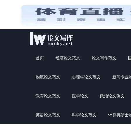
首页
经济论文范文
论文写作范文
物流论文范文
心理学论文范文
新闻专业
教育论文范文
医学论文
政治论文例文
英语论文范文
科学论文范文
计算机硕士