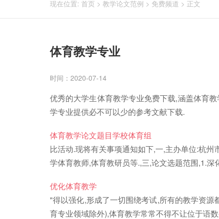
现在位置:
首页
>
教学论文范例
>
免费频道
>
正文
体育教学专业
时间：2020-07-14
优秀的大学生体育教学专业免费下载,涵盖体育教
学专业提供必不可以少的参考文献下载.
体育教学论文题目学校体育组
比活动.现将有关事项通知如下,一,主办单位:杭
学体育教师,体育教研员等.,三,论文选题范围,1.
优化体育教学
"得以强化,形成了一切围绕考试,所有的教学资源
育专业领域除外),体育教学常常不得不让位于语数