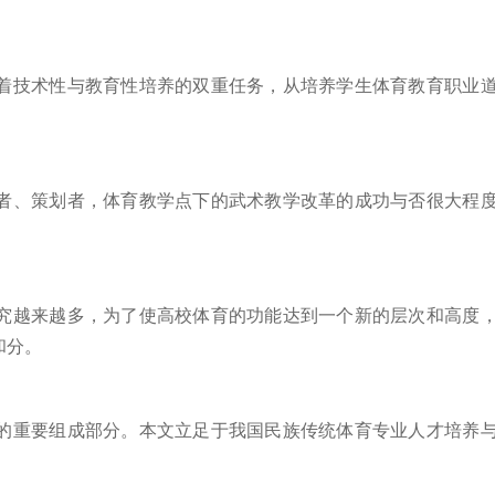
着技术性与教育性培养的双重任务，从培养学生体育教育职业
者、策划者，体育教学点下的武术教学改革的成功与否很大程
究越来越多，为了使高校体育的功能达到一个新的层次和高度
和分。
的重要组成部分。本文立足于我国民族传统体育专业人才培养