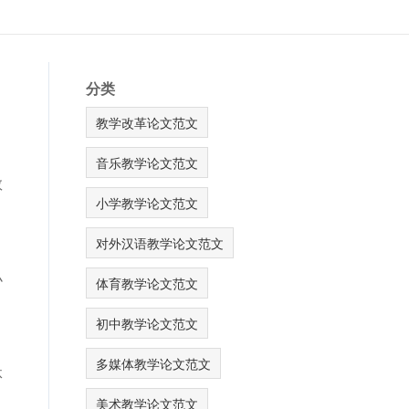
分类
教学改革论文范文
音乐教学论文范文
教
小学教学论文范文
对外汉语教学论文范文
小
体育教学论文范文
初中教学论文范文
多媒体教学论文范文
体
美术教学论文范文