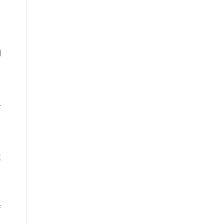
。
门
科
教
育