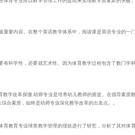
校体育专业应以教学管理工作的提高来实现教学质量新的突破
项重要内容。在整个英语教学体系中，阅读课是英语专业的一
要有科学性，还要就艺术性。因为体育教学过程包含了数门学
育教学改革探微,幼师专业是培养幼儿教师的摇篮。在倡导素质
生综合素质，始终是幼师专业深化教学改革的出发点。。
体育教育专业球类教学管理的现状进行了研究，分析了其对体