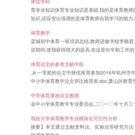
体育学科
育专业知识体育专业知识是基础,指的是体育教师
知识,还应突出强调的是体育教师自我学习的能力
体育教学
栾城初中体育一班培训总结,教师进修学校李晓君,
训期间,使我获得很大的提高.在这里向辛勤工作的
体育论文的参考文献中医
.从一等奖的论文中择优推荐参加2016年杭州市中
中小学体育教学论文评比推荐表.doc,萧山区教
中学体育课改论文教师
会中小学体育教学专业委员会,二〇一〇年十月三
我校大学体育教学专业模块化可行性分析
摘要】本文通过文献资料法、实验法等研究方法