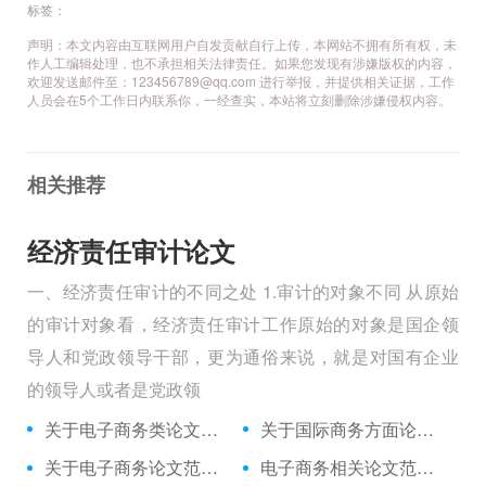
标签：
声明：本文内容由互联网用户自发贡献自行上传，本网站不拥有所有权，未
作人工编辑处理，也不承担相关法律责任。如果您发现有涉嫌版权的内容，
欢迎发送邮件至：123456789@qq.com 进行举报，并提供相关证据，工作
人员会在5个工作日内联系你，一经查实，本站将立刻删除涉嫌侵权内容。
相关推荐
经济责任审计论文
一、经济责任审计的不同之处 1.审计的对象不同 从原始
的审计对象看，经济责任审计工作原始的对象是国企领
导人和党政领导干部，更为通俗来说，就是对国有企业
的领导人或者是党政领
关于电子商务类论文范例,与旅游电子商务冲击下旅行社的策略相关论文发表
关于国际商务方面论文范文集,与高职国际商务单证课程与单证岗位对接相关论文答辩开场白
关于电子商务论文范文文献,与临商网看临沂电子商务存在的问题?相关论文答辩
电子商务相关论文范文文献,与价格战背景下户外电子商务的法则相关论文查重免费