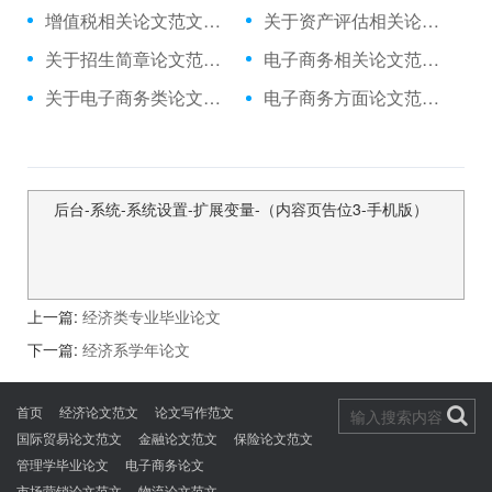
增值税相关论文范文集,与公用往来科目集中核算管理相关毕业论文怎么写
关于资产评估相关论文范文例文,与对小型评估机构助理人员业务培训的初步相关论文范文
关于招生简章论文范文例文,与民办学校招生简章失真防范相关毕业论文提纲
电子商务相关论文范文例文,与基于行动导向的电子商务课堂教学模式的相关毕业论文怎么写
关于电子商务类论文范文数据库,与电子商务对常设机构原则的挑战相关论文摘要怎么写
电子商务方面论文范文文献,与制约我国电子商务的主要因素解决途径相关毕业论文致谢
后台-系统-系统设置-扩展变量-（内容页告位3-手机版）
上一篇:
经济类专业毕业论文
下一篇:
经济系学年论文
首页
经济论文范文
论文写作范文
国际贸易论文范文
金融论文范文
保险论文范文
管理学毕业论文
电子商务论文
市场营销论文范文
物流论文范文