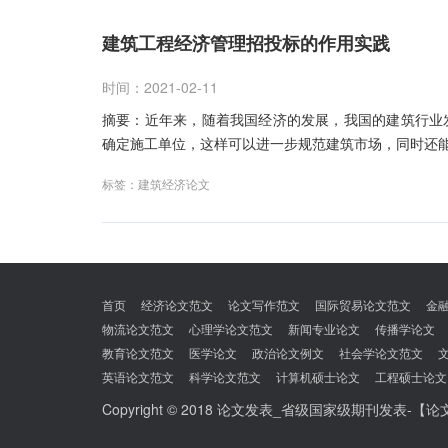
建筑工程经济管理招投标的作用实践
时间：2021-02-11
摘要：近年来，随着我国经济的发展，我国的建筑行业
确定施工单位，这样可以进一步规范建筑市场，同时还
标签：
建筑经济论文
文
章
首页
经济论文范文
论文写作范文
国际贸易论文范文
金
物流论文范文
心理学论文范文
新闻专业论文
传播学论文
导
教育论文范文
医学论文
政治论文例文
社会学论文范文
航
英语论文范文
科学论文范文
计算机硕士论文
工程硕士论文
Copyright © 2018
论文发表_省级国家级期刊发表-【论