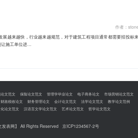
作者：ston
发展越来越快，行业越来越规范，对于建筑工程项目通常都需要招投标
能让施工单位进…
融论文范文
保险论文范文
管理学毕业论文
电子商务论文
市场营销论文范文
财政税收论文
财务管理论文
会计论文范文
法学论文范文
教学论文范例
文化论文范文
汉语言文学论文范文
艺术论文范文
哲学论文范文
文发表网】
All Rights Reserved
京ICP1234567-2号