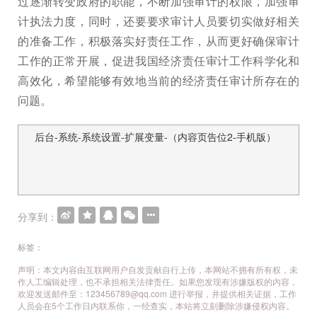
过逐渐转变政府的职能，不断加强审计的权限，加强审
计执法力度，同时，还要要求审计人员要切实做好相关
的准备工作，积极落实好责任工作，从而更好确保审计
工作的正常开展，促进我国经济责任审计工作科学化和
高效化，希望能够有效地当前的经济责任审计所存在的
问题。
后台-系统-系统设置-扩展变量-（内容页告位2-手机版）
文
章
导
航
分享到：
标签：
声明：本文内容由互联网用户自发贡献自行上传，本网站不拥有所有权，未
作人工编辑处理，也不承担相关法律责任。如果您发现有涉嫌版权的内容，
欢迎发送邮件至：123456789@qq.com 进行举报，并提供相关证据，工作
人员会在5个工作日内联系你，一经查实，本站将立刻删除涉嫌侵权内容。