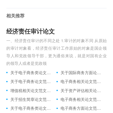
相关推荐
经济责任审计论文
一、经济责任审计的不同之处 1.审计的对象不同 从原始
的审计对象看，经济责任审计工作原始的对象是国企领
导人和党政领导干部，更为通俗来说，就是对国有企业
的领导人或者是党政领
关于电子商务类论文范例,与旅游电子商务冲击下旅行社的策略相关论文发表
关于国际商务方面论文范文集,与高职国际商务单证课程与单证岗位对接相关论文答辩开场白
关于电子商务论文范文文献,与临商网看临沂电子商务存在的问题?相关论文答辩
电子商务相关论文范文文献,与价格战背景下户外电子商务的法则相关论文查重免费
增值税相关论文范文集,与公用往来科目集中核算管理相关毕业论文怎么写
关于资产评估相关论文范文例文,与对小型评估机构助理人员业务培训的初步相关论文范文
关于招生简章论文范文例文,与民办学校招生简章失真防范相关毕业论文提纲
电子商务相关论文范文例文,与基于行动导向的电子商务课堂教学模式的相关毕业论文怎么写
关于电子商务类论文范文数据库,与电子商务对常设机构原则的挑战相关论文摘要怎么写
电子商务方面论文范文文献,与制约我国电子商务的主要因素解决途径相关毕业论文致谢