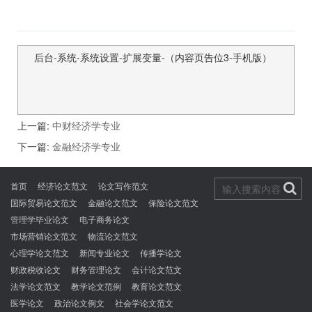
后台-系统-系统设置-扩展变量-（内容页告位3-手机版）
上一篇:
中财经济学专业
下一篇:
金融经济学专业
首页
经济论文范文
论文写作范文
国际贸易论文范文
金融论文范文
保险论文范文
管理学毕业论文
电子商务论文
市场营销论文范文
物流论文范文
心理学论文范文
新闻专业论文
传播学论文
财政税收论文
财务管理论文
会计论文范文
法学论文范文
教学论文范例
教育论文范文
医学论文
政治论文例文
社会学论文范文