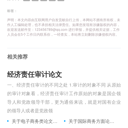
标签：
声明：本文内容由互联网用户自发贡献自行上传，本网站不拥有所有权，未
作人工编辑处理，也不承担相关法律责任。如果您发现有涉嫌版权的内容，
欢迎发送邮件至：123456789@qq.com 进行举报，并提供相关证据，工作
人员会在5个工作日内联系你，一经查实，本站将立刻删除涉嫌侵权内容。
相关推荐
经济责任审计论文
一、经济责任审计的不同之处 1.审计的对象不同 从原始
的审计对象看，经济责任审计工作原始的对象是国企领
导人和党政领导干部，更为通俗来说，就是对国有企业
的领导人或者是党政领
关于电子商务类论文范例,与旅游电子商务冲击下旅行社的策略相关论文发表
关于国际商务方面论文范文集,与高职国际商务单证课程与单证岗位对接相关论文答辩开场白