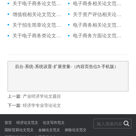
关于电子商务论文范文文献,与临商网看临沂电子商务存在的问题?相关论文答辩
电子商务相关论文范文文献,与价格战背景下户外电子商务的法则相关论文查重免费
增值税相关论文范文集,与公用往来科目集中核算管理相关毕业论文怎么写
关于资产评估相关论文范文例文,与对小型评估机构助理人员业务培训的初步相关论文范文
关于招生简章论文范文例文,与民办学校招生简章失真防范相关毕业论文提纲
电子商务相关论文范文例文,与基于行动导向的电子商务课堂教学模式的相关毕业论文怎么写
关于电子商务类论文范文数据库,与电子商务对常设机构原则的挑战相关论文摘要怎么写
电子商务方面论文范文文献,与制约我国电子商务的主要因素解决途径相关毕业论文致谢
后台-系统-系统设置-扩展变量-（内容页告位3-手机版）
上一篇:
产业经济学论文题目
下一篇:
经济学专业导论论文
首页
经济论文范文
论文写作范文
国际贸易论文范文
金融论文范文
保险论文范文