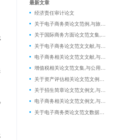
最新文章
经济责任审计论文
关于电子商务类论文范例,与旅游电子商务冲击下旅行社的策略相关论文发表
关于国际商务方面论文范文集,与高职国际商务单证课程与单证岗位对接相关论文答辩开场白
武
关于电子商务论文范文文献,与临商网看临沂电子商务存在的问题?相关论文答辩
电子商务相关论文范文文献,与价格战背景下户外电子商务的法则相关论文查重免费
增值税相关论文范文集,与公用往来科目集中核算管理相关毕业论文怎么写
提
关于资产评估相关论文范文例文,与对小型评估机构助理人员业务培训的初步相关论文范文
关于招生简章论文范文例文,与民办学校招生简章失真防范相关毕业论文提纲
电子商务相关论文范文例文,与基于行动导向的电子商务课堂教学模式的相关毕业论文怎么写
抄
关于电子商务类论文范文数据库,与电子商务对常设机构原则的挑战相关论文摘要怎么写
成