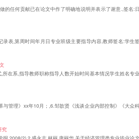
做的任何贡献已在论文中作了明确地说明并表示了谢意.,签名:
记录表,第周时间年月日专业班级主要指导内容,教师签名:学生
文
式,所在系,指导教师职称指导人数开始时间基本情况学生姓名专
革与管理》xx年10月；,6.邹歆贤《浅谈企业内部控制》《大众
研究
2008(2),2.盛永志,林丽,唐丽华.关于经济管理类专业毕业论