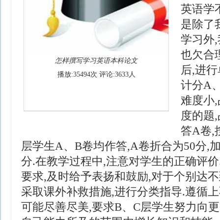
英语学
是除了
学习外
也欠合
怎样撰写学习英语本科论文
后,进
播放:35494次 评论:3633人
计分A、
难度小,
度的题
答A卷,
层学生A、B卷均作答,A卷折合为50分,加
分.在教学过程中,注意对学生的正确评价
要求,及时给予表扬和鼓励,对于个别达不
采取课外补救措施,进行分类指导.遵循上
可能尽善尽美,要求B、C层学生努力向