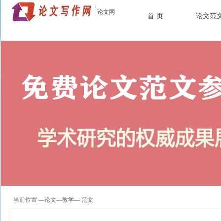
论文网
首 页
论文范
当前位置 —
论文
—
教学
— 范文