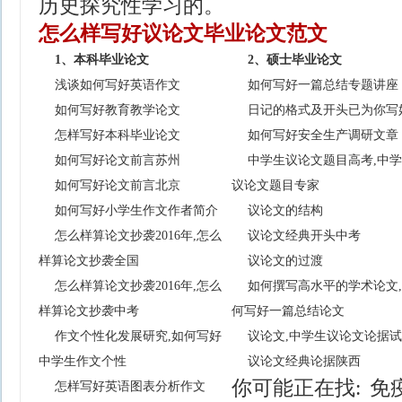
历史探究性学习的。
怎么样写好议论文毕业论文范文
1、本科毕业论文
2、硕士毕业论文
浅谈如何写好英语作文
如何写好一篇总结专题讲座
如何写好教育教学论文
日记的格式及开头已为你写
怎样写好本科毕业论文
如何写好安全生产调研文章
如何写好论文前言苏州
中学生议论文题目高考,中
如何写好论文前言北京
议论文题目专家
如何写好小学生作文作者简介
议论文的结构
怎么样算论文抄袭2016年,怎么
议论文经典开头中考
样算论文抄袭全国
议论文的过渡
怎么样算论文抄袭2016年,怎么
如何撰写高水平的学术论文
样算论文抄袭中考
何写好一篇总结论文
作文个性化发展研究,如何写好
议论文,中学生议论文论据
中学生作文个性
议论文经典论据陕西
你可能正在找:
免
怎样写好英语图表分析作文