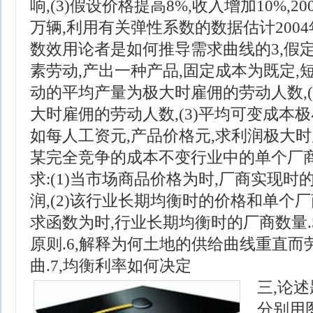
响, (3)假设价格提高8%,收入增加10%,2
万辆,利用有关弹性系数的数据估计2004年
数效用论者是如何推导需求曲线的 3,假
素劳动,产出一种产品,固定成本为既定,短期
动的平均产量为极大时雇佣的劳动人数, 
大时雇佣的劳动人数, (3)平均可变成本极小
如每人工资元,产品价格元,求利润极大时雇
某完全竞争的成本不变行业中的单个厂商
求: (1)当市场商品价格为时,厂商实现
润, (2)该行业长期均衡时的价格和单个厂商
求函数为时,行业长期均衡时的厂商数量.
原则. 6,解释为何土地的供给曲线重直
曲. 7,均衡利率如何决定
三,论述题
分别用