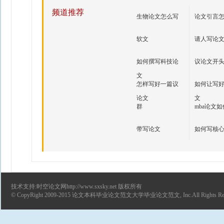
频道推荐
生物论文怎么写
论文引言
软文
请人写论
如何撰写科技论
议论文开
文
怎样写好一篇议
如何让写
论文
文
群
mba论文
带写论文
如何写核
技术支持:时空论文网http://www.sxsky.net 版权所有
© CopyRight 2009-2015
论文
本科毕业论文范文
大学毕业论文范文
, Inc.All Rights R