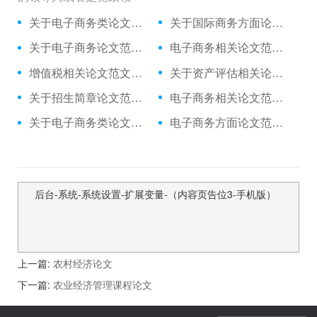
关于电子商务类论文范例,与旅游电子商务冲击下旅行社的策略相关论文发表
关于国际商务方面论文范文集,与高职国际商务单证课程与单证岗位对接相关论文答辩开场白
关于电子商务论文范文文献,与临商网看临沂电子商务存在的问题?相关论文答辩
电子商务相关论文范文文献,与价格战背景下户外电子商务的法则相关论文查重免费
增值税相关论文范文集,与公用往来科目集中核算管理相关毕业论文怎么写
关于资产评估相关论文范文例文,与对小型评估机构助理人员业务培训的初步相关论文范文
关于招生简章论文范文例文,与民办学校招生简章失真防范相关毕业论文提纲
电子商务相关论文范文例文,与基于行动导向的电子商务课堂教学模式的相关毕业论文怎么写
关于电子商务类论文范文数据库,与电子商务对常设机构原则的挑战相关论文摘要怎么写
电子商务方面论文范文文献,与制约我国电子商务的主要因素解决途径相关毕业论文致谢
后台-系统-系统设置-扩展变量-（内容页告位3-手机版）
上一篇:
农村经济论文
下一篇:
农业经济管理课程论文