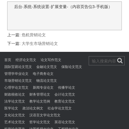
后台-系统-系统设置-扩展变量-（内容页告位3-手机版）
上一篇:
危机营销论文
下一篇:
大学生市场营销论文
首页
经济论文范文
论文写作范文
国际贸易论文范文
金融论文范文
保险论文范文
管理学毕业论文
电子商务论文
市场营销论文范文
物流论文范文
心理学论文范文
新闻专业论文
传播学论文
财政税收论文
财务管理论文
会计论文范文
法学论文范文
教学论文范例
教育论文范文
医学论文
政治论文例文
社会学论文范文
文化论文范文
汉语言文学论文范文
艺术论文范文
哲学论文范文
英语论文范文
科学论文范文
计算机硕士论文
工程硕士论文