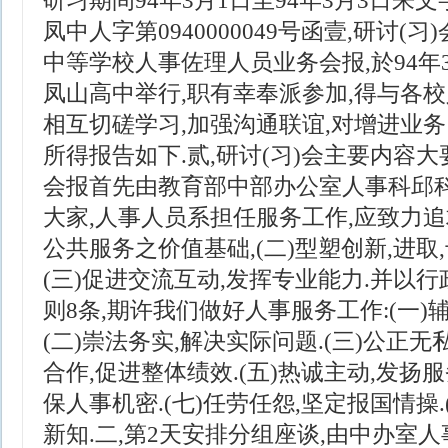
研习期间94年3月1日至94年3月3日来文字
凤中人字第0940000049号函壹,研讨(
中等学校人事佐理人员业务会报,於94年
凤山高中举行,职有幸奉派参加,得与各校
相互切磋学习,加强沟通联谊,对增进业务
所得报告如下.贰,研讨(习)会主要内容大
会报首先由教育部中部办公室人事科邱科
大家,人事人员系担任服务工作,应致力追
公共服务之价值基础,(二)型塑创新,进
(三)促进交流互动,发挥专业能力.并以
则8条,期许我们做好人事服务工作:(一)
(二)崇法务实,解决实际问题.(三)公正无
合作,促进整体绩效.(五)热诚主动,发扬服
保人事机密.(七)任劳任怨,坚定报国情操.
新知.二,第2天安排分组座谈,由中办室