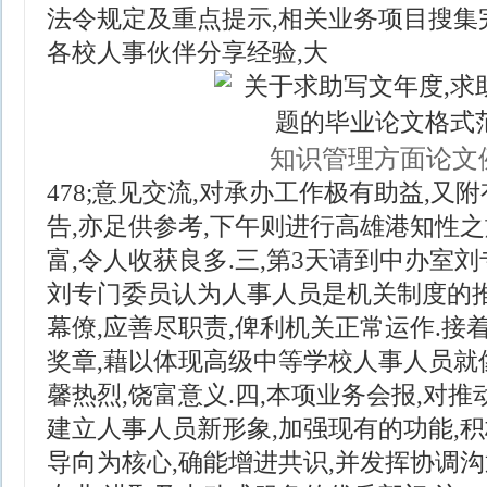
法令规定及重点提示,相关业务项目搜集完
各校人事伙伴分享经验,大
知识管理方面论文
478;意见交流,对承办工作极有助益,
告,亦足供参考,下午则进行高雄港知性之
富,令人收获良多.三,第3天请到中办室
刘专门委员认为人事人员是机关制度的推
幕僚,应善尽职责,俾利机关正常运作.接
奖章,藉以体现高级中等学校人事人员就
馨热烈,饶富意义.四,本项业务会报,对
建立人事人员新形象,加强现有的功能,积
导向为核心,确能增进共识,并发挥协调沟