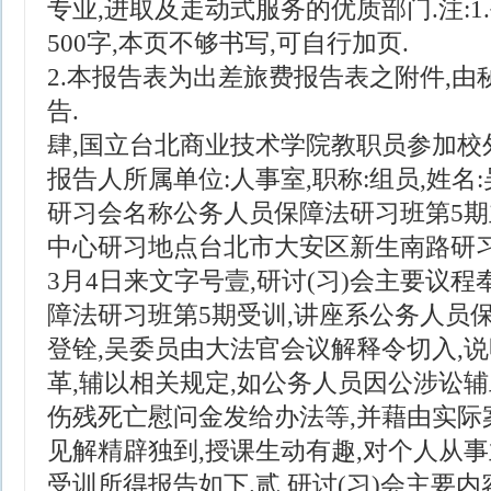
专业,进取及走动式服务的优质部门.注:
500字,本页不够书写,可自行加页.
2.本报告表为出差旅费报告表之附件,
告.
肆,国立台北商业技术学院教职员参加校
报告人所属单位:人事室,职称:组员,姓名
研习会名称公务人员保障法研习班第5
中心研习地点台北市大安区新生南路研习期
3月4日来文字号壹,研讨(习)会主要议程
障法研习班第5期受训,讲座系公务人员
登铨,吴委员由大法官会议解释令切入,
革,辅以相关规定,如公务人员因公涉讼
伤残死亡慰问金发给办法等,并藉由实际案
见解精辟独到,授课生动有趣,对个人从事
受训所得报告如下.贰,研讨(习)会主要内