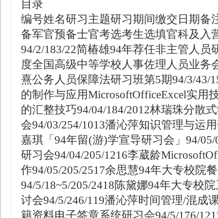
目录
编号姓名研习主题研习期间缴交日期备注
备军官预备士官考选考生选填官科及入营梯次
94/2/183/22简椿雄94年荐任非主管人员研
度全国高级中等学校人事佐理人员业务会报94/
熹公务人员保障法研习班第5期94/3/43
的制作与应用MicrosoftOfficeExcel
的汇整技巧94/04/184/2012林瑞珠
会94/03/254/1013潘沁萍知识管理与运用研习
嘉琪「94年留(游)学宣导研习会」94/05/
研习会94/04/205/1216李葳龄Microsoft
作94/05/205/2517余思慧94年大专
94/5/18~5/205/2418陈黛娜94年
讨会94/5/246/119潘沁萍时间管理/混成课程
籍资料电子签章系统研习会94/5/176/