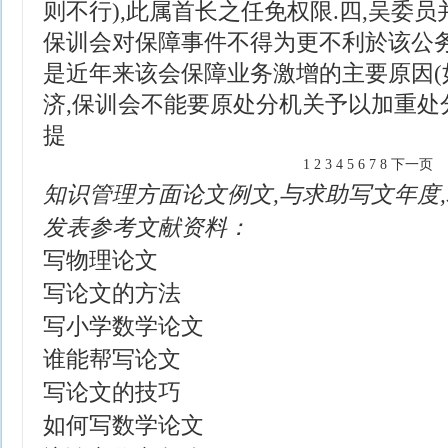
则不行),此属首长之任免权限.四,吴委员
保训会对保障事件不得为更不利於该公务
是近年来该会保障业务激增的主要原因(
济,保训会不能要原处分机关予以加重处
提
1
2
3
4
5
6
7
8
下一页
知识管理方面论文例文,与求助写文年度
发表参考文献资料：
写物理论文
写论文的方法
写小学数学论文
谁能帮写论文
写论文的技巧
如何写数学论文