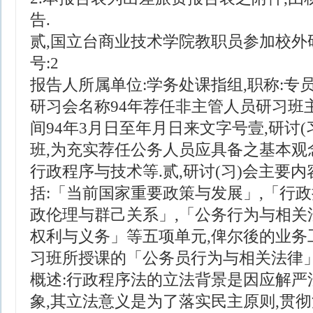
告.
贰,国立台商业技术学院教职员参加校外
号:2
报告人所属单位:学务处课指组,职称:专员
研习会名称94年荐任非主管人员研习班
间94年3月日至年月日来文字号壹,研讨
班,为充实荐任公务人员应具备之基本观念
行政程序与技术等.贰,研讨(习)会主要
括:「当前国家重要政策与发展」,「行政
政伦理与群己关系」,「公务行为与相关
权利与义务」等五项单元,俾尔後的业务
习班所授课的「公务员行为与相关法律
概述:行政程序法的立法背景是因应解严
象,其立法意义是为了落实民主原则,贯彻