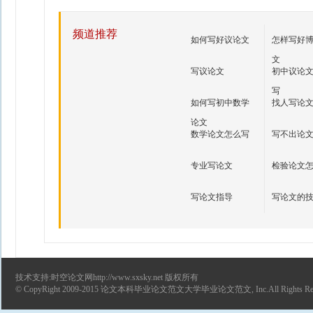
频道推荐
如何写好议论文
怎样写好
文
写议论文
初中议论
写
如何写初中数学
找人写论
论文
数学论文怎么写
写不出论
专业写论文
检验论文
写论文指导
写论文的
技术支持:时空论文网http://www.sxsky.net 版权所有
© CopyRight 2009-2015
论文
本科毕业论文范文
大学毕业论文范文
, Inc.All Rights R