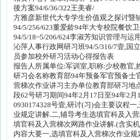
後方案94/6/36/322王美睿/
方雅彦新世代大专学生价值观之探讨暨
94/5/256/623董爱龄94年大专校院餐
94/5/18~5/206/624李淑芳知识管理与运用
沁萍人事行政网研习班94/5/316/7 壹
员参加校外研习活动心得报告表
报告人所属单位:军训室,职称:少校教官,
研习会名称教育部94年预备军官预备士
营梯次作业讲习主办单位教育部研习地
段62号研习期间94年2月17日至94年2
0930174328号壹,研讨(习)会主要议
业规定讲解.二,辅导考生选填官科及入营
填官科及入营梯次网路作业讲解.(含实机操
内容大要一,选填官科及入营梯次作业规定