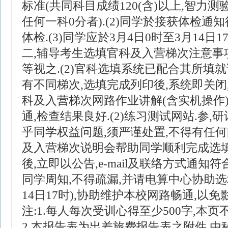
标准(共同科目成绩120(含)以上,智力测
任何一科0分者).(2)同学於接获体检通
体检.(3)同学应於3月4日0时至3月14日
二,辅导考生选填官科及入营梯次注意事项讲
等视之.(2)官科选填系统已配合其所填就
有不同梯次,选填完成列印後,系统即关闭
科及入营梯次网路作业讲解(含实机操作).
通,检查结果良好.(2)练习测试网站.参,
乎同学权益问题,须严谨处置,不得有任何
及入营梯次说明会帮助同学顺利完成选填
後,立即以公告,e-mail及联络方式通
同学周知,不得疏漏,并请电算中心协助选填
14日17时),协助维护本校网路畅通,以免
注:1.每人每次受训心得至少500字,本页
2.本报告表为出差旅费报告表之附件,