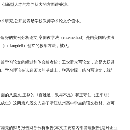
、创新型人才的培养从大的方面讲关涉。
术研究,公开发表是学校教师学术论文价值体。
的案例分析论文,案例教学法（casemethod）是由美国哈佛法
.c.langdell）创立的教学方法，被认。
一篇学习论文的经过和体会编者按：工农群众写论文，这是大跃进
物。学习理论在认真阅读的基础上，联系实际，练习写论文，就与
面的八股文,王鏊的《百姓足，孰与不足》和王守仁（王阳明）
以成仁》这两篇八股文入选了浙江杭州高中学生的语文教材。这可
漂亮的财务报告财务分析报告(本文主要指内部管理报告)是对企业