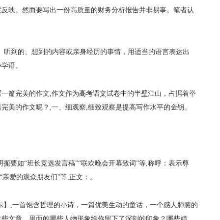
度反映。然而要写出一份高质量的财务分析报告并非易事。笔者认
、听到的、想到的内容或亲身经历的事情，用适当的语言表达出
小学语。
一篇完美的作文,作文作为高考语文试卷中的半壁江山，占据着举
完美的作文呢？,一、细观察,细致观察是提高写作水平的金钥。
扼要如“班长竞选发言稿”“联欢晚会开幕致词”等,称呼：表示尊
“亲爱的观众朋友们”等,正文：。
示】,一首饱含哲理的小诗，一篇优美生动的童话，一个感人肺腑的
这些文章，里面的哪些人物形象给你留下了深刻的印象？哪些精。