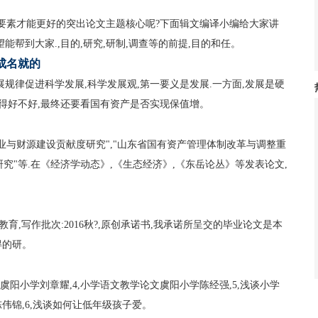
要素才能更好的突出论文主题核心呢?下面辑文编译小编给大家讲
能帮到大家.,目的,研究,研制,调查等的前提,目的和任。
成名就的
发展规律促进科学发展,科学发展观,第一要义是发展.一方面,发展是硬
搞得好不好,最终还要看国有资产是否实现保值增。
业与财源建设贡献度研究","山东省国有资产管理体制改革与调整重
研究"等.在《经济学动态》,《生态经济》,《东岳论丛》等发表论文,
教育,写作批次:2016秋?,原创承诺书,我承诺所呈交的毕业论文是本
得的研。
虞阳小学刘章耀,4,小学语文教学论文虞阳小学陈经强,5,浅谈小学
伟锦,6,浅谈如何让低年级孩子爱。