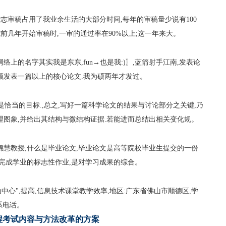
杂志审稿占用了我业余生活的大部分时间,每年的审稿量少说有100
我前几年开始审稿时,一审的通过率在90%以上;这一年来大。
络上的名字其实我是东东,fun→也是我:)〗,蓝箭射手江南,发表论
须发表一篇以上的核心论文.我为硕两年才发过。
许是恰当的目标.,总之,写好一篇科学论文的结果与讨论部分之关键,乃
理图象,并给出其结构与微结构证据.若能进而总结出相关变化规。
锦慧教授,什么是毕业论文,毕业论文是高等院校毕业生提交的一份
生完成学业的标志性作业,是对学习成果的综合。
中心",提高,信息技术课堂教学效率,地区:广东省佛山市顺德区,学
系电话。
程考试内容与方法改革的方案