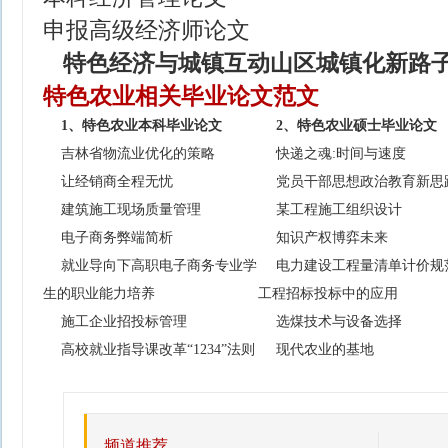
申报高级经济师论文
特色经济与城镇互动山区城镇化新路子
特色农业相关毕业论文范文
1、特色农业本科毕业论文
2、特色农业硕士毕业论文
吉林省物流业优化的策略
快递之魂:时间与速度
让经销商全程无忧
党员干部思想政治教育新思
建筑施工现场质量管理
某工程施工组织设计
电子商务弊端简析
知识产权博弈未来
就业导向下高职电子商务专业学
电力建设工程量清单计价规
生的职业能力培养
工程招标投标中的应用
施工企业招投标管理
选煤技术与设备选择
高校就业指导课改革“1234”法则
现代农业的基地
频道推荐