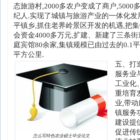
态旅游村,2000多农户变成了商户,50
纪人.实现了城镇与旅游产业的一体化发展
平镇乡,抓住老界岭景区开发的机遇,把集
会资金4000多万元,扩建、新建了三条街
庭宾馆80余家,集镇规模已由过去的0.1
平方公里.
五、打
服务业
工业化
重培育
业,带
镇服务
建设提
促进传
怎么写特色农业硕士毕业论文