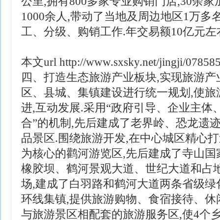
公里,拥有800多家专业购销门店,30余
1000余人,带动了当地及周边地区1万
工、分级、购销工作.年交易额10亿元左右
本文url
http://www.sxsky.net/jingji/07858
四、打造生态旅游产业板块,实现旅游产
区、县城、集镇建设进行统一规划,使旅
进,互动发展.采用“政府引导、企业主
合”的机制,先后建成了老界岭、恐龙遗迹
品景区.围绕旅游开发,在中心城区精心
为核心的鹳河游览区,先后建成了寺山国
橡胶坝、鹤河景观大道、世纪大道和占地
场,建成了白羽路和鹤河大道两条省级绿
环线集镇,提供旅游购物、食宿接待、休
与旅游景区相配套的旅游服务区,使4个