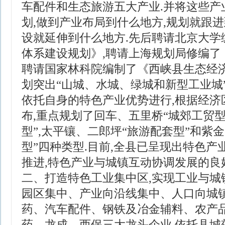
车配件和生态旅游五大产业.并将这些产
划,做到产业布局到什么地方,规划就跟进
设就延伸到什么地方.先后聘请北京大学
体系建设规划》,聘请上海规划局修编了
聘请国家林科院编制了《西峡县生态经济
划突出“山城、水城、绿城和新型工业城
依托自身的特色产业优势进行,根据经济
布,重点规划了回车、五里桥“城郊工贸型
型”,太平镶、二郎坪“旅游配套型”和紫
型”四种类型.目前,全县已呈现出特色产
推进,特色产业与城镇互动协调发展的良
二、打造特色工业集中区,实现工业与城
园区集中、产业向沿线集中、人口向城镇
药、汽车配件、钢铁及冶金辅料、农产
药、龙成、西保三大龙头企业.依托县城