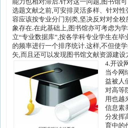
能力也相对滞后.针对这一问题,图书馆
选题文献之前,可安排灵活多样、针对性
容应该按专业分门别类,坚决反对对全校
象存在.在此基础上,图书馆亦可考虑为
立“专业数据库”,按各学科专业学生在
的频率进行一个排序统计.这样,不但使
矢,而且还可以发现图书馆文献资源建设方
4.开
当今网
益被人
对高等
用也越
信息素
分发挥
育中的