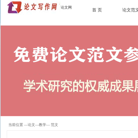
论文网
首 页
论文范
当前位置 —
论文
—
教学
— 范文