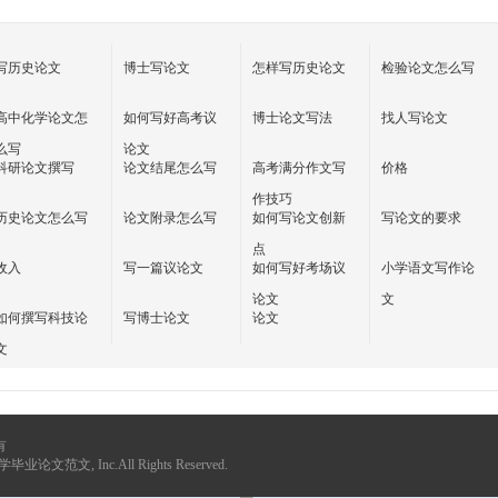
写历史论文
博士写论文
怎样写历史论文
检验论文怎么写
高中化学论文怎
如何写好高考议
博士论文写法
找人写论文
么写
论文
科研论文撰写
论文结尾怎么写
高考满分作文写
价格
作技巧
历史论文怎么写
论文附录怎么写
如何写论文创新
写论文的要求
点
收入
写一篇议论文
如何写好考场议
小学语文写作论
论文
文
如何撰写科技论
写博士论文
论文
文
有
学毕业论文范文
, Inc.All Rights Reserved.