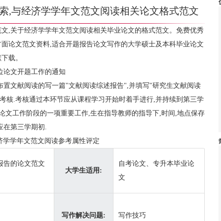
索,与经济学学年文范文阅读相关论文格式范文
文,关于经济学学年文范文阅读相关毕业论文的格式范文。免费优秀
面论文范文资料,适合开题报告论文写作的大学硕士及本科毕业论文
献下载。
位论文开题工作的通知
布置文献阅读的写一篇"文献阅读综述报告",并填写"研究生文献阅读
行考核.考核通过本环节应从课程学习开始时着手进行,并持续到第三学
论文工作阶段的一项重要工作,生在指导教师的指导下,时间,地点保存
应在第三学期初.
济学学年文范文阅读参考属性评定
报告的论文范文
自考论文、专升本毕业论
大学生适用:
文
写作解决问题:
写作技巧