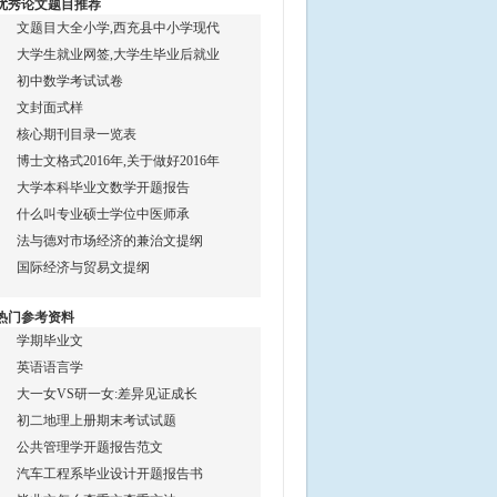
优秀论文题目推荐
文题目大全小学,西充县中小学现代
大学生就业网签,大学生毕业后就业
初中数学考试试卷
文封面式样
核心期刊目录一览表
博士文格式2016年,关于做好2016年
大学本科毕业文数学开题报告
什么叫专业硕士学位中医师承
法与德对市场经济的兼治文提纲
国际经济与贸易文提纲
热门参考资料
学期毕业文
英语语言学
大一女VS研一女:差异见证成长
初二地理上册期末考试试题
公共管理学开题报告范文
汽车工程系毕业设计开题报告书