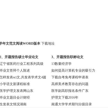
学年文范文阅读WORD版本
下载地址
2、开题报告硕士毕业论文
3、开题报告职称论文
辽宁省医药行业工程系列高级
13数量经济学
毕业文答辩个人陈述
如何提高计算机专业的吸引力
怎样发表sci文,共发表学术文4篇
下载自考免考课程申请表
小学语文新课程标准
高师美术教育存在的问题
医学护理文发表网山东
医学副高职报名条件广东
毕业文题目会计财经
护理文下载2016年
生发表文情况湖南
南通大学学术期刊分级目录