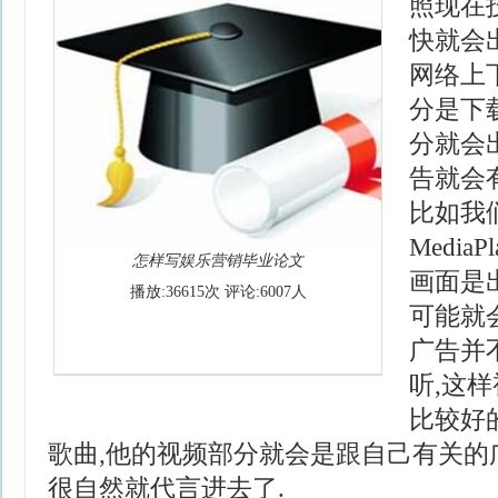
照现在
快就会
网络上
分是下
分就会
告就会
比如我们
Media
怎样写娱乐营销毕业论文
画面是
播放:36615次 评论:6007人
可能就
广告并
听,这
比较好
歌曲,他的视频部分就会是跟自己有关的
很自然就代言进去了.