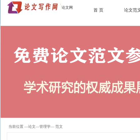
论文网
首 页
论文范
当前位置 —
论文
—
管理学
— 范文