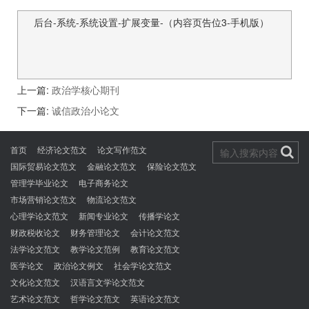
后台-系统-系统设置-扩展变量-（内容页告位3-手机版）
上一篇:
政治学核心期刊
下一篇:
诚信政治小论文
首页
经济论文范文
论文写作范文
国际贸易论文范文
金融论文范文
保险论文范文
管理学毕业论文
电子商务论文
市场营销论文范文
物流论文范文
心理学论文范文
新闻专业论文
传播学论文
财政税收论文
财务管理论文
会计论文范文
法学论文范文
教学论文范例
教育论文范文
医学论文
政治论文例文
社会学论文范文
文化论文范文
汉语言文学论文范文
艺术论文范文
哲学论文范文
英语论文范文