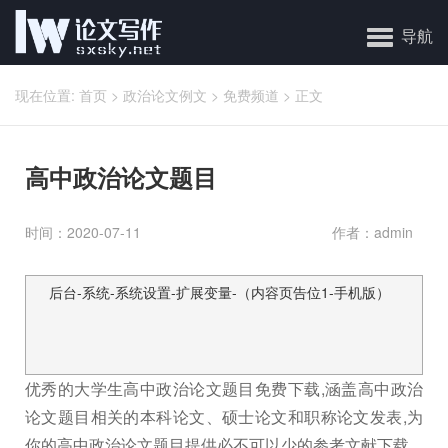
✕
导航
现在位置:
首页
>
政治论文例文
>
免费频道
>
正文
高中政治论文题目
时间：2020-07-11
作者：admin
后台-系统-系统设置-扩展变量-（内容页告位1-手机版）
优秀的大学生高中政治论文题目免费下载,涵盖高中政治
论文题目相关的本科论文、硕士论文和职称论文发表,为
你的高中政治论文题目提供必不可以少的参考文献下载.