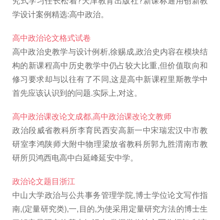
究式学习任长松着?天津教育出版社?新课标通用创新教
学设计案例精选:高中政治。
高中政治论文格式试卷
高中政治史教学与设计例析,徐赐成,政治史内容在模块结
构的新课程高中历史教学中仍占较大比重,但价值取向和
修习要求却与以往有了不同,这是高中新课程里斯教学中
首先应该认识到的问题.实际上,对这。
高中政治课改论文成都,高中政治课改论文教师
政治段威省教科所李育民西安高新一中宋瑞宏汉中市教
研室李鸿陕师大附中物理梁放省教科所郭九胜渭南市教
研所贝鸿西电高中白延峰延安中学。
政治论文题目浙江
中山大学政治与公共事务管理学院,博士学位论文写作指
南,(定量研究类),一,目的,为使采用定量研究方法的博士生