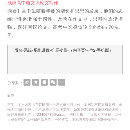
浅谈高中语文议论文写作
摘要】高中生随着年龄的增长和思想的发展，他们的思
维理性逐渐强于感性，反映在作文中，思辩性逐渐增
强，喜好写议论文。高考中选择议论文的约占70%。
但。
后台-系统-系统设置-扩展变量-（内容页告位2-手机版）
文
章
导
航
分享到：
标签：
声明：本文内容由互联网用户自发贡献自行上传，本网站不拥有所有权，未
作人工编辑处理，也不承担相关法律责任。如果您发现有涉嫌版权的内容，
欢迎发送邮件至：123456789@qq.com 进行举报，并提供相关证据，工作
人员会在5个工作日内联系你，一经查实，本站将立刻删除涉嫌侵权内容。