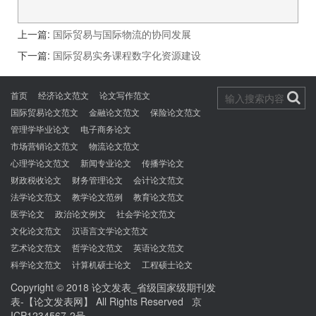
上一篇:
国际贸易与国际物流的协同发展
下一篇:
国际贸易实务课程数字化资源建设
首页
经济论文范文
论文写作范文
国际贸易论文范文
金融论文范文
保险论文范文
管理学毕业论文
电子商务论文
市场营销论文范文
物流论文范文
心理学论文范文
新闻专业论文
传播学论文
财政税收论文
财务管理论文
会计论文范文
法学论文范文
教学论文范例
教育论文范文
医学论文
政治论文例文
社会学论文范文
文化论文范文
汉语言文学论文范文
艺术论文范文
哲学论文范文
英语论文范文
科学论文范文
计算机硕士论文
工程硕士论文
Copyright © 2018
论文发表_省级国家级期刊发
表-【论文发表网】
All Rights Reserved
京
ICP1234567-2号