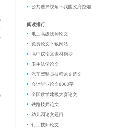
公共选择视角下我国政府控烟低效分析_行政管理论文
n
阅读排行
作
电工高级技师论文
融
免费论文下载网站
高中议论文素材摘抄
卫生法学论文
汽车驾驶员技师论文范文
会计毕业论文8000字
全国数学建模大赛论文
n
铁路技师论文
金
称
幼儿园论文题目
钳工技师论文