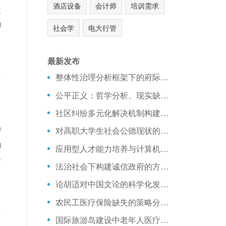
酒店设备
会计师
培训需求
不
的
社会学
电大行管
最新发布
整体性治理分析框架下的府际关系建构的策略研究_行政管理论文
公平正义：哲学分析、现实缺失的管理方式_行政管理论文
社区纠纷多元化解决机制构建中的法文化传承策略_行政管理论文
n
对高职大学生社会公德现状的调查统计报告分析_行政管理论文
构
应用型人才能力培养与计算机测控实践的问题和策略_行政管理论文
及
法治社会下构建诚信政府的方法创新_行政管理论文
论胡适对中国文论的科学化发展的策略_行政管理论文
农民工医疗保险缺失的策略分析_行政管理论文
国际旅游岛建设中老年人医疗保健旅游的发展的现状分析_行政管理