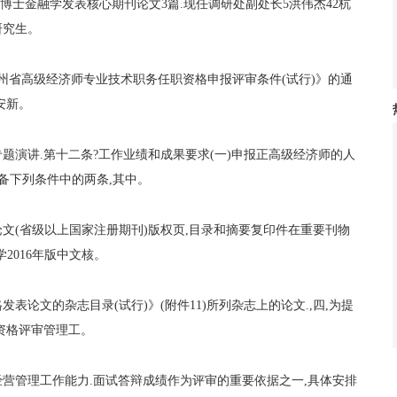
博士金融学发表核心期刊论文3篇.现任调研处副处长5洪伟杰42杭
研究生。
发《贵州省高级经济师专业技术职务任职资格申报评审条件(试行)》的通
安新。
演讲. 第十二条?工作业绩和成果要求 (一)申报正高级经济师的人
备下列条件中的两条,其中。
文(省级以上国家注册期刊)版权页,目录和摘要复印件在重要刊物
2016年版中文核。
表论文的杂志目录(试行)》(附件11)所列杂志上的论文.,四,为提
资格评审管理工。
营管理工作能力.面试答辩成绩作为评审的重要依据之一,具体安排