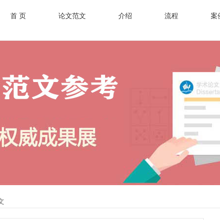
首 页
论文范文
介绍
流程
案
文