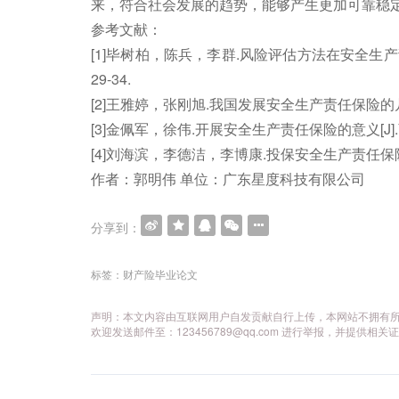
来，符合社会发展的趋势，能够产生更加可靠稳
参考文献：
[1]毕树柏，陈兵，李群.风险评估方法在安全生产责任
29-34.
[2]王雅婷，张刚旭.我国发展安全生产责任保险的几点思考
[3]金佩军，徐伟.开展安全生产责任保险的意义[J].商品
[4]刘海滨，李德洁，李博康.投保安全生产责任保险的影
作者：郭明伟 单位：广东星度科技有限公司
分享到：
文
章
标签：
财产险毕业论文
导
声明：本文内容由互联网用户自发贡献自行上传，本网站不拥有
航
欢迎发送邮件至：123456789@qq.com 进行举报，并提