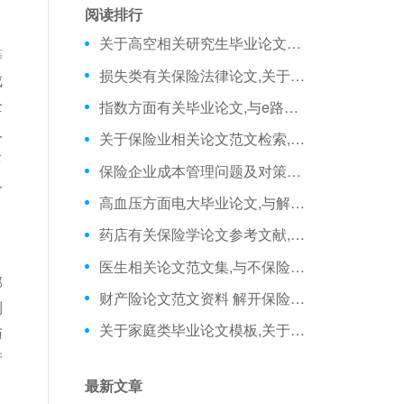
阅读排行
关于高空相关研究生毕业论文开题报告,与高空抛物致人损害的法律救济相关保险法学论文
等
损失类有关保险法律论文,关于股神不能的秘密相关专科毕业论文范文
成
全
指数方面有关毕业论文,与e路通BANK相关保险公司会计论文
人
关于保险业相关论文范文检索,与对中国保险业影响因素的实证相关硕士毕业论文范文
全
保险企业成本管理问题及对策探析
及
高血压方面电大毕业论文,与解读商业医疗保险相关学生保险论文
药店有关保险学论文参考文献,关于如何加强定点药店的管理相关论文范文文献
医生相关论文范文集,与不保险的美国医疗保险相关硕士论文范文
部
财产险论文范文资料 解开保险理赔难魔咒之四财产险理赔麻烦多
制
关于家庭类毕业论文模板,关于退休后的理财生活相关在职毕业论文范文
与
产
最新文章