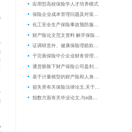
应用型高校保险学人才培养模式
，
保险企业成本管理问题及对策探析
委
化工安全生产保险事故预防服务模式
财产险论文范文资料 解开保险理赔难魔咒之四财产险理赔麻烦多
参
证调研意外、健康保险理赔欺诈诉讼案件特征
患
于完善保险中介企业财务管理的几点思考
提
通货膨胀下财产保险公司盈利问题分析
监
基于计量模型的财产险和人身险需求分析
损失类有关保险法律论文,关于股神不能的秘密相关专科毕业论文范文
专
指数方面有关毕业论文,与e路通BANK相关保险公司会计论文
检
风