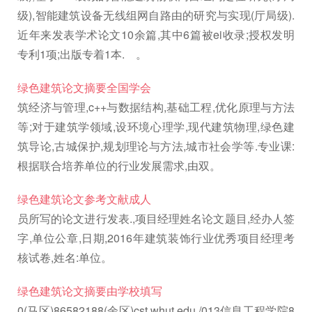
级),智能建筑设备无线组网自路由的研究与实现(厅局级).
近年来发表学术论文10余篇,其中6篇被ei收录;授权发明
专利1项;出版专着1本. 。
绿色建筑论文摘要全国学会
筑经济与管理,c++与数据结构,基础工程,优化原理与方法
等;对于建筑学领域,设环境心理学,现代建筑物理,绿色建
筑导论,古城保护,规划理论与方法,城市社会学等.专业课:
根据联合培养单位的行业发展需求,由双。
绿色建筑论文参考文献成人
员所写的论文进行发表.,项目经理姓名论文题目,经办人签
字,单位公章,日期, 2016年建筑装饰行业优秀项目经理考
核试卷,姓名:单位。
绿色建筑论文摘要由学校填写
0(马区)86582188(余区)cst.whut.edu./013信息工程学院8